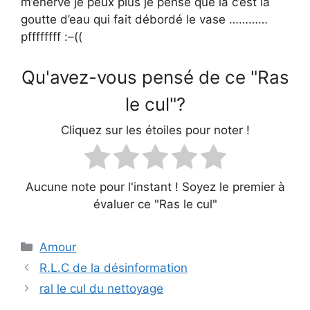
m’énerve je peux plus je pense que là c’est la
goutte d’eau qui fait débordé le vase …………
pffffffff :–((
Qu'avez-vous pensé de ce "Ras
le cul"?
Cliquez sur les étoiles pour noter !
Aucune note pour l'instant ! Soyez le premier à
évaluer ce "Ras le cul"
Catégories
Amour
R.L.C de la désinformation
ral le cul du nettoyage